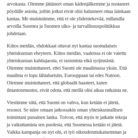
arvokasta. Olemme jättäneet oman kädenjälkemme ja nostaneet
pöydälle asioita, joihin jotkut eivät olisi halunneet ottaa lainkaan
kantaa. Me muistutimme, että ei ole yhdentekevää, millaisilla
arvoilla Suomea ja Suomen ulko- ja turvallisuuspolitiikkaa
johdetaan.
Kiitos meidän, ehdokkaat ottavat nyt kantaa suomalaisen
yhteiskunnan eheyteen. Kiitos meidän, vaaleissa ei ole vaiettu
yhteiskunnan kahtiajaosta, ei rasismista eikä syrjinnästä.
Olemme muistuttaneet, ettei Suomi ole maailmassa yksin. Että
maailma ei lopu lähialueisiin, Eurooppaan tai edes Natoon.
Olemme muistuttaneet, että globaalit haasteet, kuten
ilmastonmuutos, eivät odota, että meillä olisi aikaa ratkaista ne.
Viestimme siitä, että Suomi on vahva, kun ketään ei jätetä,
resonoi. Se tulee omaan jatkossakin oman yhteiskunnallisen
toimintani punainen lanka. Toivon, että myös te jatkatte tekoja
ja vaikuttamista sen puolesta, että Suomessa ketään ei jätetä.
Vaikka kampanja on nyt ohi, ei työ oikeudenmukaisemman ja