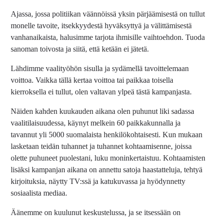
Ajassa, jossa politiikan väännöissä yksin pärjäämisestä on tullut
monelle tavoite, itsekkyydestä hyväksyttyä ja välittämisestä
vanhanaikaista, halusimme tarjota ihmisille vaihtoehdon. Tuoda
sanoman toivosta ja siitä, että ketään ei jätetä.
Lähdimme vaalityöhön sisulla ja sydämellä tavoittelemaan
voittoa. Vaikka tällä kertaa voittoa tai paikkaa toisella
kierroksella ei tullut, olen valtavan ylpeä tästä kampanjasta.
Näiden kahden kuukauden aikana olen puhunut liki sadassa
vaalitilaisuudessa, käynyt melkein 60 paikkakunnalla ja
tavannut yli 5000 suomalaista henkilökohtaisesti. Kun mukaan
lasketaan teidän tuhannet ja tuhannet kohtaamisenne, joissa
olette puhuneet puolestani, luku moninkertaistuu. Kohtaamisten
lisäksi kampanjan aikana on annettu satoja haastatteluja, tehtyä
kirjoituksia, näytty TV:ssä ja katukuvassa ja hyödynnetty
sosiaalista mediaa.
Äänemme on kuulunut keskustelussa, ja se itsessään on