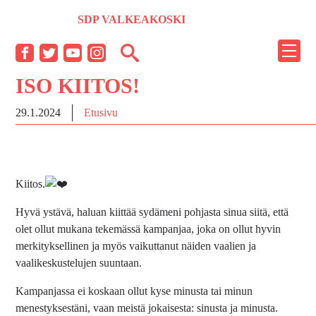
Siirry
SDP VALKEAKOSKI
sisältöön
NÄYT
Facebook
Twitter
YouTube
Instagram
TAI
ISO KIITOS!
PIILO
VALI
29.1.2024
Etusivu
Kiitos.
Hyvä ystävä, haluan kiittää sydämeni pohjasta sinua siitä, että
olet ollut mukana tekemässä kampanjaa, joka on ollut hyvin
merkityksellinen ja myös vaikuttanut näiden vaalien ja
vaalikeskustelujen suuntaan.
Kampanjassa ei koskaan ollut kyse minusta tai minun
menestyksestäni, vaan meistä jokaisesta: sinusta ja minusta.