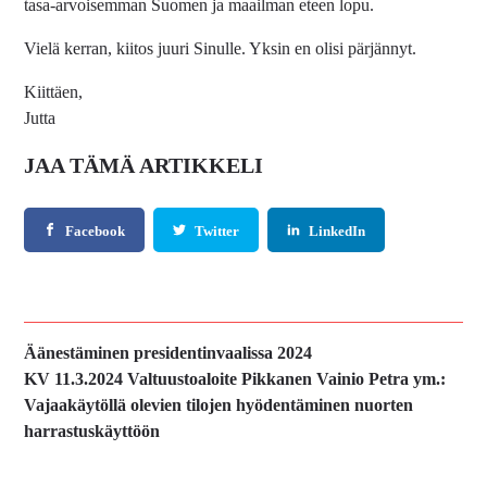
tasa-arvoisemman Suomen ja maailman eteen lopu.
Vielä kerran, kiitos juuri Sinulle. Yksin en olisi pärjännyt.
Kiittäen,
Jutta
JAA TÄMÄ ARTIKKELI
Facebook
Twitter
LinkedIn
Edellinen
Äänestäminen presidentinvaalissa 2024
artikkeli:
Seuraava
KV 11.3.2024 Valtuustoaloite Pikkanen Vainio Petra ym.:
artikkeli:
Vajaakäytöllä olevien tilojen hyödentäminen nuorten
harrastuskäyttöön