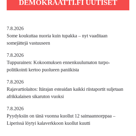
DEMOKRAATTI.FI UUTISET
7.8.2026
Some koukuttaa nuoria kuin tupakka – nyt vaaditaan
somejättejä vastuuseen
7.8.2026
Tuppurainen: Kokoomuksen ennenkuulumaton turpo-
politikointi kertoo puolueen paniikista
7.8.2026
Rajavartiolaitos: Itärajan esteaidan kaikki riistaportit suljetaan
afrikkalaisen sikaruton vuoksi
7.8.2026
Pyydyksiin on tänä vuonna kuollut 12 saimaannorppaa –
Liperissä löytyi kalaverkkoon kuollut kuutti