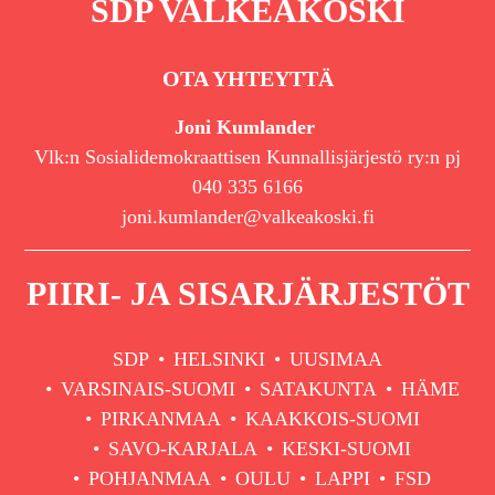
SDP VALKEAKOSKI
OTA YHTEYTTÄ
Joni Kumlander
Vlk:n Sosialidemokraattisen Kunnallisjärjestö ry:n pj
040 335 6166
joni.kumlander@valkeakoski.fi
PIIRI- JA SISARJÄRJESTÖT
SDP
HELSINKI
UUSIMAA
VARSINAIS-SUOMI
SATAKUNTA
HÄME
PIRKANMAA
KAAKKOIS-SUOMI
SAVO-KARJALA
KESKI-SUOMI
POHJANMAA
OULU
LAPPI
FSD