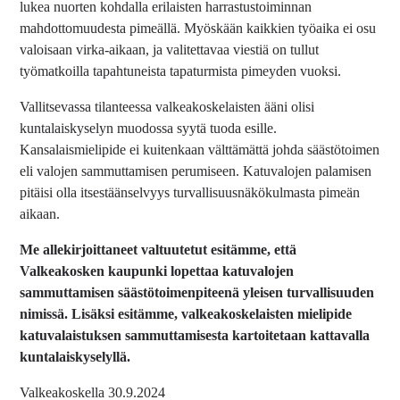
lukea nuorten kohdalla erilaisten harrastustoiminnan
mahdottomuudesta pimeällä. Myöskään kaikkien työaika ei osu
valoisaan virka-aikaan, ja valitettavaa viestiä on tullut
työmatkoilla tapahtuneista tapaturmista pimeyden vuoksi.
Vallitsevassa tilanteessa valkeakoskelaisten ääni olisi
kuntalaiskyselyn muodossa syytä tuoda esille.
Kansalaismielipide ei kuitenkaan välttämättä johda säästötoimen
eli valojen sammuttamisen perumiseen. Katuvalojen palamisen
pitäisi olla itsestäänselvyys turvallisuusnäkökulmasta pimeän
aikaan.
Me allekirjoittaneet valtuutetut esitämme, että
Valkeakosken kaupunki lopettaa katuvalojen
sammuttamisen säästötoimenpiteenä yleisen turvallisuuden
nimissä. Lisäksi esitämme, valkeakoskelaisten mielipide
katuvalaistuksen sammuttamisesta kartoitetaan kattavalla
kuntalaiskyselyllä.
Valkeakoskella 30.9.2024