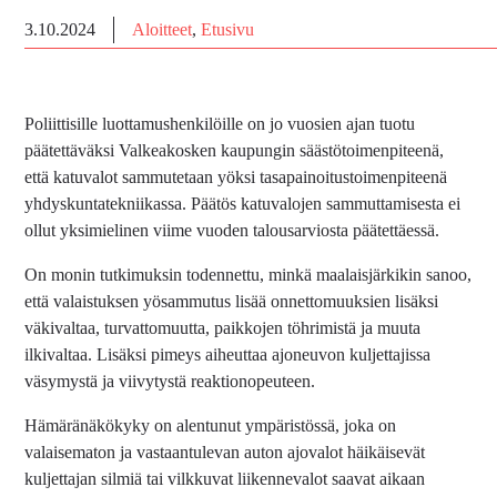
3.10.2024
Aloitteet
,
Etusivu
Poliittisille luottamushenkilöille on jo vuosien ajan tuotu
päätettäväksi Valkeakosken kaupungin säästötoimenpiteenä,
että katuvalot sammutetaan yöksi tasapainoitustoimenpiteenä
yhdyskuntatekniikassa. Päätös katuvalojen sammuttamisesta ei
ollut yksimielinen viime vuoden talousarviosta päätettäessä.
On monin tutkimuksin todennettu, minkä maalaisjärkikin sanoo,
että valaistuksen yösammutus lisää onnettomuuksien lisäksi
väkivaltaa, turvattomuutta, paikkojen töhrimistä ja muuta
ilkivaltaa. Lisäksi pimeys aiheuttaa ajoneuvon kuljettajissa
väsymystä ja viivytystä reaktionopeuteen.
Hämäränäkökyky on alentunut ympäristössä, joka on
valaisematon ja vastaantulevan auton ajovalot häikäisevät
kuljettajan silmiä tai vilkkuvat liikennevalot saavat aikaan