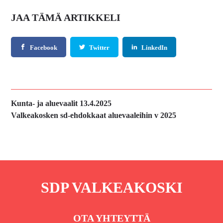
JAA TÄMÄ ARTIKKELI
Facebook
Twitter
LinkedIn
Edellinen
Kunta- ja aluevaalit 13.4.2025
artikkeli:
Seuraava
Valkeakosken sd-ehdokkaat aluevaaleihin v 2025
artikkeli:
SDP VALKEAKOSKI
OTA YHTEYTTÄ