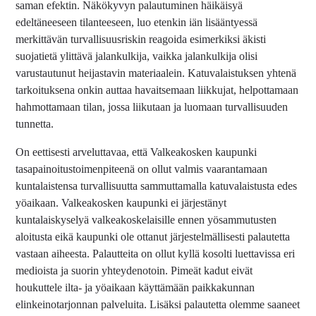
saman efektin. Näkökyvyn palautuminen häikäisyä
edeltäneeseen tilanteeseen, luo etenkin iän lisääntyessä
merkittävän turvallisuusriskin reagoida esimerkiksi äkisti
suojatietä ylittävä jalankulkija, vaikka jalankulkija olisi
varustautunut heijastavin materiaalein. Katuvalaistuksen yhtenä
tarkoituksena onkin auttaa havaitsemaan liikkujat, helpottamaan
hahmottamaan tilan, jossa liikutaan ja luomaan turvallisuuden
tunnetta.
On eettisesti arveluttavaa, että Valkeakosken kaupunki
tasapainoitustoimenpiteenä on ollut valmis vaarantamaan
kuntalaistensa turvallisuutta sammuttamalla katuvalaistusta edes
yöaikaan. Valkeakosken kaupunki ei järjestänyt
kuntalaiskyselyä valkeakoskelaisille ennen yösammutusten
aloitusta eikä kaupunki ole ottanut järjestelmällisesti palautetta
vastaan aiheesta. Palautteita on ollut kyllä kosolti luettavissa eri
medioista ja suorin yhteydenotoin. Pimeät kadut eivät
houkuttele ilta- ja yöaikaan käyttämään paikkakunnan
elinkeinotarjonnan palveluita. Lisäksi palautetta olemme saaneet