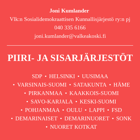
Joni Kumlander
Vlk:n Sosialidemokraattisen Kunnallisjärjestö ry:n pj
040 335 6166
joni.kumlander@valkeakoski.fi
PIIRI- JA SISARJÄRJESTÖT
SDP
HELSINKI
UUSIMAA
VARSINAIS-SUOMI
SATAKUNTA
HÄME
PIRKANMAA
KAAKKOIS-SUOMI
SAVO-KARJALA
KESKI-SUOMI
POHJANMAA
OULU
LAPPI
FSD
DEMARINAISET
DEMARINUORET
SONK
NUORET KOTKAT