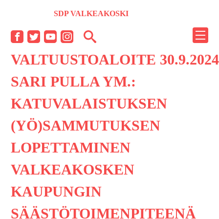
Siirry
SDP VALKEAKOSKI
sisältöön
NÄYT
Facebook
Twitter
YouTube
Instagram
TAI
VALTUUSTOALOITE 30.9.202
PIILO
VALI
SARI PULLA YM.:
KATUVALAISTUKSEN
(YÖ)SAMMUTUKSEN
LOPETTAMINEN
VALKEAKOSKEN
KAUPUNGIN
SÄÄSTÖTOIMENPITEENÄ